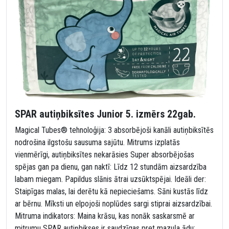
SPAR autiņbiksītes Junior 5. izmērs 22gab.
Magical Tubes® tehnoloģija: 3 absorbējoši kanāli autiņbiksītēs
nodrošina ilgstošu sausuma sajūtu. Mitrums izplatās
vienmērīgi, autiņbiksītes nekarāsies Super absorbējošas
spējas gan pa dienu, gan naktī: Līdz 12 stundām aizsardzība
labam miegam. Papildus slānis ātrai uzsūktspējai. Ideāli der:
Staipīgas malas, lai derētu kā nepieciešams. Sāni kustās līdz
ar bērnu. Mīksti un elpojoši noplūdes sargi stiprai aizsardzībai.
Mitruma indikators: Maina krāsu, kas nonāk saskarsmē ar
mitrumu SPAR autiņbikses ir saudzīgas pret mazuļa ādu: