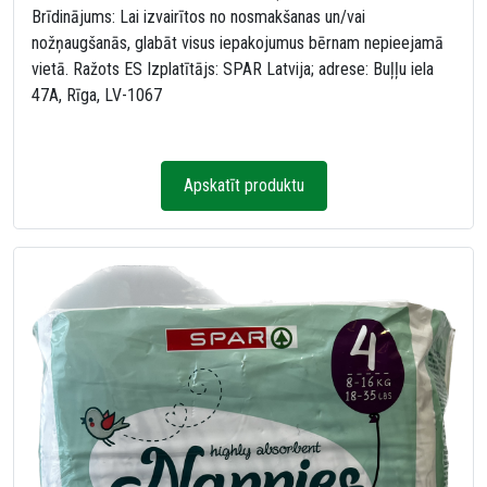
Brīdinājums: Lai izvairītos no nosmakšanas un/vai
nožņaugšanās, glabāt visus iepakojumus bērnam nepieejamā
vietā. Ražots ES Izplatītājs: SPAR Latvija; adrese: Buļļu iela
47A, Rīga, LV-1067
Apskatīt produktu