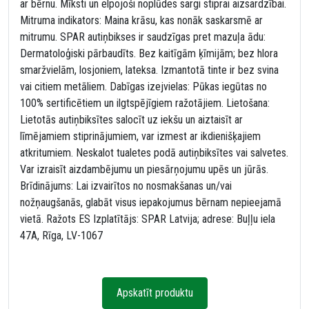
ar bērnu. Mīksti un elpojoši noplūdes sargi stiprai aizsardzībai.
Mitruma indikators: Maina krāsu, kas nonāk saskarsmē ar
mitrumu. SPAR autiņbikses ir saudzīgas pret mazuļa ādu:
Dermatoloģiski pārbaudīts. Bez kaitīgām ķīmijām; bez hlora
smaržvielām, losjoniem, lateksa. Izmantotā tinte ir bez svina
vai citiem metāliem. Dabīgas izejvielas: Pūkas iegūtas no
100% sertificētiem un ilgtspējīgiem ražotājiem. Lietošana:
Lietotās autiņbiksītes salocīt uz iekšu un aiztaisīt ar
līmējamiem stiprinājumiem, var izmest ar ikdienišķajiem
atkritumiem. Neskalot tualetes podā autiņbiksītes vai salvetes.
Var izraisīt aizdambējumu un piesārņojumu upēs un jūrās.
Brīdinājums: Lai izvairītos no nosmakšanas un/vai
nožņaugšanās, glabāt visus iepakojumus bērnam nepieejamā
vietā. Ražots ES Izplatītājs: SPAR Latvija; adrese: Buļļu iela
47A, Rīga, LV-1067
Apskatīt produktu