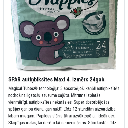
SPAR autiņbiksītes Maxi 4. izmērs 24gab.
Magical Tubes® tehnoloģija: 3 absorbējoši kanāli autiņbiksītēs
nodrošina ilgstošu sausuma sajūtu. Mitrums izplatās
vienmērīgi, autiņbiksītes nekarāsies. Super absorbējošas
spējas gan pa dienu, gan naktī: Līdz 12 stundām aizsardzība
labam miegam. Papildus slānis ātrai uzsūktspējai. Ideāli der:
Staipīgas malas, lai derētu kā nepieciešams. Sāni kustās līdz