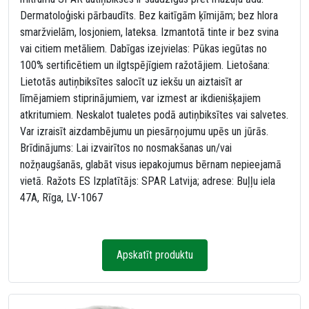
Dermatoloģiski pārbaudīts. Bez kaitīgām ķīmijām; bez hlora
smaržvielām, losjoniem, lateksa. Izmantotā tinte ir bez svina
vai citiem metāliem. Dabīgas izejvielas: Pūkas iegūtas no
100% sertificētiem un ilgtspējīgiem ražotājiem. Lietošana:
Lietotās autiņbiksītes salocīt uz iekšu un aiztaisīt ar
līmējamiem stiprinājumiem, var izmest ar ikdienišķajiem
atkritumiem. Neskalot tualetes podā autiņbiksītes vai salvetes.
Var izraisīt aizdambējumu un piesārņojumu upēs un jūrās.
Brīdinājums: Lai izvairītos no nosmakšanas un/vai
nožņaugšanās, glabāt visus iepakojumus bērnam nepieejamā
vietā. Ražots ES Izplatītājs: SPAR Latvija; adrese: Buļļu iela
47A, Rīga, LV-1067
Apskatīt produktu