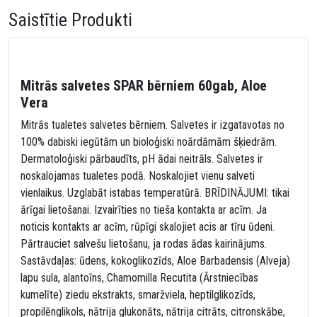
Saistītie Produkti
Mitrās salvetes SPAR bērniem 60gab, Aloe
Vera
Mitrās tualetes salvetes bērniem. Salvetes ir izgatavotas no
100% dabiski iegūtām un bioloģiski noārdāmām šķiedrām.
Dermatoloģiski pārbaudīts, pH ādai neitrāls. Salvetes ir
noskalojamas tualetes podā. Noskalojiet vienu salveti
vienlaikus. Uzglabāt istabas temperatūrā. BRĪDINĀJUMI: tikai
ārīgai lietošanai. Izvairīties no tieša kontakta ar acīm. Ja
noticis kontakts ar acīm, rūpīgi skalojiet acis ar tīru ūdeni.
Pārtrauciet salvešu lietošanu, ja rodas ādas kairinājums.
Sastāvdaļas: ūdens, kokoglikozīds, Aloe Barbadensis (Alveja)
lapu sula, alantoīns, Chamomilla Recutita (Ārstniecības
kumelīte) ziedu ekstrakts, smaržviela, heptilglikozīds,
propilēnglikols, nātrija glukonāts, nātrija citrāts, citronskābe,