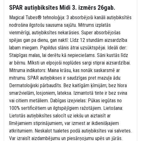
SPAR autiņbiksītes Midi 3. izmērs 26gab.
Magical Tubes® tehnoloģija: 3 absorbējoši kanāli autiņbiksītēs
nodrošina ilgstošu sausuma sajūtu. Mitrums izplatās
vienmērīgi, autiņbiksītes nekarāsies. Super absorbējošas
spējas gan pa dienu, gan naktī: Līdz 12 stundām aizsardzība
labam miegam. Papildus slānis ātrai uzsūktspējai. Ideāli der:
Staipīgas malas, lai derētu kā nepieciešams. Sāni kustās līdz
ar bērnu. Mīksti un elpojoši noplūdes sargi stiprai aizsardzībai.
Mitruma indikators: Maina krāsu, kas nonāk saskarsmē ar
mitrumu. SPAR autiņbikses ir saudzīgas pret mazuļa ādu:
Dermatoloģiski pārbaudīts. Bez kaitīgām ķīmijām; bez hlora
smaržvielām, losjoniem, lateksa. Izmantotā tinte ir bez svina
vai citiem metāliem. Dabīgas izejvielas: Pūkas iegūtas no
100% sertificētiem un ilgtspējīgiem ražotājiem. Lietošana:
Lietotās autiņbiksītes salocīt uz iekšu un aiztaisīt ar
līmējamiem stiprinājumiem, var izmest ar ikdienišķajiem
atkritumiem. Neskalot tualetes podā autiņbiksītes vai salvetes.
Var izraisīt aizdambējumu un piesārņojumu upēs un jūrās.