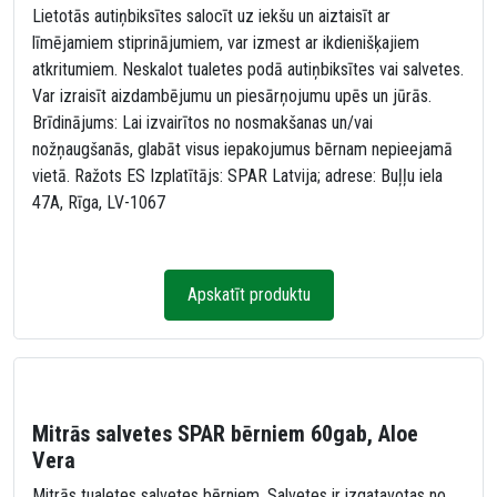
Lietotās autiņbiksītes salocīt uz iekšu un aiztaisīt ar
līmējamiem stiprinājumiem, var izmest ar ikdienišķajiem
atkritumiem. Neskalot tualetes podā autiņbiksītes vai salvetes.
Var izraisīt aizdambējumu un piesārņojumu upēs un jūrās.
Brīdinājums: Lai izvairītos no nosmakšanas un/vai
nožņaugšanās, glabāt visus iepakojumus bērnam nepieejamā
vietā. Ražots ES Izplatītājs: SPAR Latvija; adrese: Buļļu iela
47A, Rīga, LV-1067
Apskatīt produktu
Mitrās salvetes SPAR bērniem 60gab, Aloe
Vera
Mitrās tualetes salvetes bērniem. Salvetes ir izgatavotas no