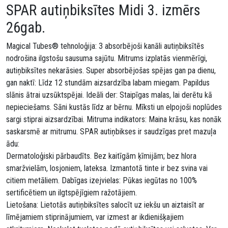
SPAR autiņbiksītes Midi 3. izmērs
26gab.
Magical Tubes® tehnoloģija: 3 absorbējoši kanāli autiņbiksītēs
nodrošina ilgstošu sausuma sajūtu. Mitrums izplatās vienmērīgi,
autiņbiksītes nekarāsies. Super absorbējošas spējas gan pa dienu,
gan naktī: Līdz 12 stundām aizsardzība labam miegam. Papildus
slānis ātrai uzsūktspējai. Ideāli der: Staipīgas malas, lai derētu kā
nepieciešams. Sāni kustās līdz ar bērnu. Mīksti un elpojoši noplūdes
sargi stiprai aizsardzībai. Mitruma indikators: Maina krāsu, kas nonāk
saskarsmē ar mitrumu. SPAR autiņbikses ir saudzīgas pret mazuļa
ādu:
Dermatoloģiski pārbaudīts. Bez kaitīgām ķīmijām; bez hlora
smaržvielām, losjoniem, lateksa. Izmantotā tinte ir bez svina vai
citiem metāliem. Dabīgas izejvielas: Pūkas iegūtas no 100%
sertificētiem un ilgtspējīgiem ražotājiem.
Lietošana: Lietotās autiņbiksītes salocīt uz iekšu un aiztaisīt ar
līmējamiem stiprinājumiem, var izmest ar ikdienišķajiem