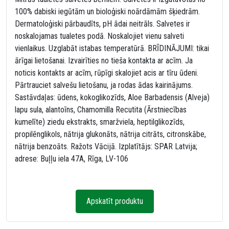
100% dabiski iegūtām un bioloģiski noārdāmām šķiedrām.
Dermatoloģiski pārbaudīts, pH ādai neitrāls. Salvetes ir
noskalojamas tualetes podā. Noskalojiet vienu salveti
vienlaikus. Uzglabāt istabas temperatūrā. BRĪDINĀJUMI: tikai
ārīgai lietošanai. Izvairīties no tieša kontakta ar acīm. Ja
noticis kontakts ar acīm, rūpīgi skalojiet acis ar tīru ūdeni.
Pārtrauciet salvešu lietošanu, ja rodas ādas kairinājums.
Sastāvdaļas: ūdens, kokoglikozīds, Aloe Barbadensis (Alveja)
lapu sula, alantoīns, Chamomilla Recutita (Ārstniecības
kumelīte) ziedu ekstrakts, smaržviela, heptilglikozīds,
propilēnglikols, nātrija glukonāts, nātrija citrāts, citronskābe,
nātrija benzoāts. Ražots Vācijā. Izplatītājs: SPAR Latvija;
adrese: Buļļu iela 47A, Rīga, LV-106
Apskatīt produktu