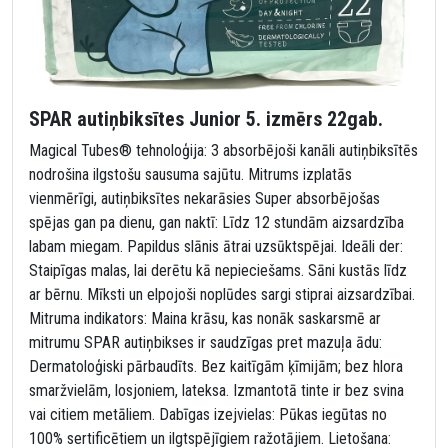
SPAR autiņbiksītes Junior 5. izmērs 22gab.
Magical Tubes® tehnoloģija: 3 absorbējoši kanāli autiņbiksītēs
nodrošina ilgstošu sausuma sajūtu. Mitrums izplatās
vienmērīgi, autiņbiksītes nekarāsies Super absorbējošas
spējas gan pa dienu, gan naktī: Līdz 12 stundām aizsardzība
labam miegam. Papildus slānis ātrai uzsūktspējai. Ideāli der:
Staipīgas malas, lai derētu kā nepieciešams. Sāni kustās līdz
ar bērnu. Mīksti un elpojoši noplūdes sargi stiprai aizsardzībai.
Mitruma indikators: Maina krāsu, kas nonāk saskarsmē ar
mitrumu SPAR autiņbikses ir saudzīgas pret mazuļa ādu:
Dermatoloģiski pārbaudīts. Bez kaitīgām ķīmijām; bez hlora
smaržvielām, losjoniem, lateksa. Izmantotā tinte ir bez svina
vai citiem metāliem. Dabīgas izejvielas: Pūkas iegūtas no
100% sertificētiem un ilgtspējīgiem ražotājiem. Lietošana: