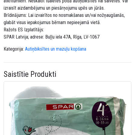
atkritumiem. Neskalot tualetes podā autiņbiksītes vai salvetes. Var
izraisīt aizdambējumu un piesārņojumu upēs un jūrās.
Brīdinājums: Lai izvairītos no nosmakšanas un/vai nožņaugšanās,
glabāt visus iepakojumus bērnam nepieejamā vietā.
Ražots ES Izplatītājs:
SPAR Latvija; adrese: Buļļu iela 47A, Rīga, LV-1067
Kategorija:
Autiņbiksītes un mazuļu kopšana
Saistītie Produkti