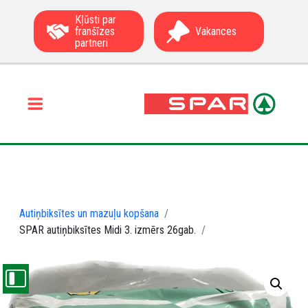
Kļūsti par
franšīzes
Vakances
partneri
Autiņbiksītes un mazuļu kopšana
SPAR autiņbiksītes Midi 3. izmērs 26gab.