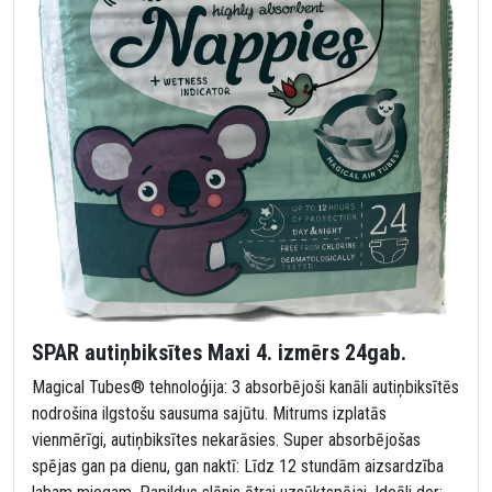
SPAR autiņbiksītes Maxi 4. izmērs 24gab.
Magical Tubes® tehnoloģija: 3 absorbējoši kanāli autiņbiksītēs
nodrošina ilgstošu sausuma sajūtu. Mitrums izplatās
vienmērīgi, autiņbiksītes nekarāsies. Super absorbējošas
spējas gan pa dienu, gan naktī: Līdz 12 stundām aizsardzība