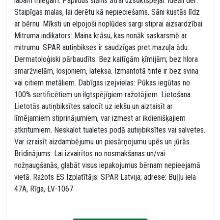
labam miegam. Papildus slānis ātrai uzsūktspējai. Ideāli der:
Staipīgas malas, lai derētu kā nepieciešams. Sāni kustās līdz
ar bērnu. Mīksti un elpojoši noplūdes sargi stiprai aizsardzībai.
Mitruma indikators: Maina krāsu, kas nonāk saskarsmē ar
mitrumu. SPAR autiņbikses ir saudzīgas pret mazuļa ādu:
Dermatoloģiski pārbaudīts. Bez kaitīgām ķīmijām; bez hlora
smaržvielām, losjoniem, lateksa. Izmantotā tinte ir bez svina
vai citiem metāliem. Dabīgas izejvielas: Pūkas iegūtas no
100% sertificētiem un ilgtspējīgiem ražotājiem. Lietošana:
Lietotās autiņbiksītes salocīt uz iekšu un aiztaisīt ar
līmējamiem stiprinājumiem, var izmest ar ikdienišķajiem
atkritumiem. Neskalot tualetes podā autiņbiksītes vai salvetes.
Var izraisīt aizdambējumu un piesārņojumu upēs un jūrās.
Brīdinājums: Lai izvairītos no nosmakšanas un/vai
nožņaugšanās, glabāt visus iepakojumus bērnam nepieejamā
vietā. Ražots ES Izplatītājs: SPAR Latvija; adrese: Buļļu iela
47A, Rīga, LV-1067