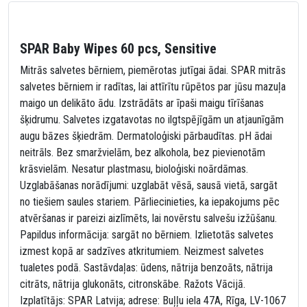
SPAR Baby Wipes 60 pcs, Sensitive
Mitrās salvetes bērniem, piemērotas jutīgai ādai. SPAR mitrās
salvetes bērniem ir radītas, lai attīrītu rūpētos par jūsu mazuļa
maigo un delikāto ādu. Izstrādāts ar īpaši maigu tīrīšanas
šķidrumu. Salvetes izgatavotas no ilgtspējīgām un atjaunīgām
augu bāzes šķiedrām. Dermatoloģiski pārbaudītas. pH ādai
neitrāls. Bez smaržvielām, bez alkohola, bez pievienotām
krāsvielām. Nesatur plastmasu, bioloģiski noārdāmas.
Uzglabāšanas norādījumi: uzglabāt vēsā, sausā vietā, sargāt
no tiešiem saules stariem. Pārliecinieties, ka iepakojums pēc
atvēršanas ir pareizi aizlīmēts, lai novērstu salvešu izžūšanu.
Papildus informācija: sargāt no bērniem. Izlietotās salvetes
izmest kopā ar sadzīves atkritumiem. Neizmest salvetes
tualetes podā. Sastāvdaļas: ūdens, nātrija benzoāts, nātrija
citrāts, nātrija glukonāts, citronskābe. Ražots Vācijā.
Izplatītājs: SPAR Latvija; adrese: Buļļu iela 47A, Rīga, LV-1067