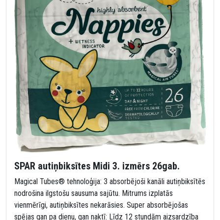
SPAR autiņbiksītes Midi 3. izmērs 26gab.
Magical Tubes® tehnoloģija: 3 absorbējoši kanāli autiņbiksītēs
nodrošina ilgstošu sausuma sajūtu. Mitrums izplatās
vienmērīgi, autiņbiksītes nekarāsies. Super absorbējošas
spējas gan pa dienu, gan naktī: Līdz 12 stundām aizsardzība