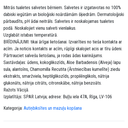
Mitrās tualetes salvetes bērniem. Salvetes ir izgatavotas no 100%
dabiski iegūtām un bioloģiski noārdāmām šķiedrām. Dermatoloģiski
pārbaudīts, pH ādai neitrāls. Salvetes ir noskalojamas tualetes
podā. Noskalojiet vienu salveti vienlaikus.
Uzglabāt istabas temperatūrā.
BRĪDINĀJUMI: tikai ārīgai lietošanai. Izvairīties no tieša kontakta ar
acīm. Ja noticis kontakts ar acīm, rūpīgi skalojiet acis ar tīru ūdeni.
Pārtrauciet salvešu lietošanu, ja rodas ādas kairinājums.
Sastāvdaļas: ūdens, kokoglikozīds, Aloe Barbadensis (Alveja) lapu
sula, alantoīns, Chamomilla Recutita (Ārstniecības kumelīte) ziedu
ekstrakts, smaržviela, heptilglikozīds, propilēnglikols, nātrija
glukonāts, nātrija citrāts, citronskābe, nātrija benzoāts.
Ražots Vācijā.
Izplatītājs: SPAR Latvija; adrese: Buļļu iela 47A, Rīga, LV-106
Kategorija:
Autiņbiksītes un mazuļu kopšana