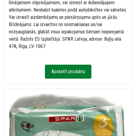
līmējamiem stiprinājumiem, var izmest ar ikdienišķajiem
atkritumiem. Neskalot tualetes podā autiņbiksītes vai salvetes.
Var izraisīt aizdambējumu un piesārņojumu upēs un jūrās.
Brīdinājums: Lai izvairītos no nosmakšanas un/vai
nožņaugšanās, glabāt visus iepakojumus bērnam nepieejamā
vietā. Ražots ES Izplatītājs: SPAR Latvija; adrese: Buļļu iela
47A, Rīga, LV-1067
Apskatīt produktu