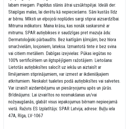
labam miegam. Papildus slānis ātrai uzsūktspējai. Ideāli der:
Staipīgas malas, lai derētu kā nepieciešams. Sāni kustās līdz
ar bērnu. Mīksti un elpojoši noplūdes sargi stiprai aizsardzībai.
Mitruma indikators: Maina krāsu, kas nonāk saskarsmē ar
mitrumu. SPAR autiņbikses ir saudzīgas pret mazuļa ādu:
Dermatoloģiski pārbaudīts. Bez kaitīgām ķīmijām; bez hlora
smaržvielām, losjoniem, lateksa. Izmantotā tinte ir bez svina
vai citiem metāliem. Dabīgas izejvielas: Pūkas iegūtas no
100% sertificētiem un ilgtspējīgiem ražotājiem. Lietošana:
Lietotās autiņbiksītes salocīt uz iekšu un aiztaisīt ar
līmējamiem stiprinājumiem, var izmest ar ikdienišķajiem
atkritumiem. Neskalot tualetes podā autiņbiksītes vai salvetes.
Var izraisīt aizdambējumu un piesārņojumu upēs un jūrās.
Brīdinājums: Lai izvairītos no nosmakšanas un/vai
nožņaugšanās, glabāt visus iepakojumus bērnam nepieejamā
vietā. Ražots ES Izplatītājs: SPAR Latvija; adrese: Buļļu iela
47A, Rīga, LV-1067