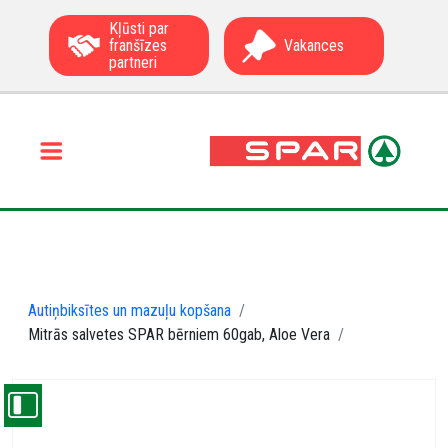
Kļūsti par
franšīzes
Vakances
partneri
Autiņbiksītes un mazuļu kopšana
Mitrās salvetes SPAR bērniem 60gab, Aloe Vera