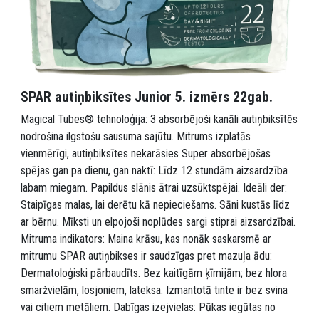
SPAR autiņbiksītes Junior 5. izmērs 22gab.
Magical Tubes® tehnoloģija: 3 absorbējoši kanāli autiņbiksītēs
nodrošina ilgstošu sausuma sajūtu. Mitrums izplatās
vienmērīgi, autiņbiksītes nekarāsies Super absorbējošas
spējas gan pa dienu, gan naktī: Līdz 12 stundām aizsardzība
labam miegam. Papildus slānis ātrai uzsūktspējai. Ideāli der:
Staipīgas malas, lai derētu kā nepieciešams. Sāni kustās līdz
ar bērnu. Mīksti un elpojoši noplūdes sargi stiprai aizsardzībai.
Mitruma indikators: Maina krāsu, kas nonāk saskarsmē ar
mitrumu SPAR autiņbikses ir saudzīgas pret mazuļa ādu:
Dermatoloģiski pārbaudīts. Bez kaitīgām ķīmijām; bez hlora
smaržvielām, losjoniem, lateksa. Izmantotā tinte ir bez svina
vai citiem metāliem. Dabīgas izejvielas: Pūkas iegūtas no