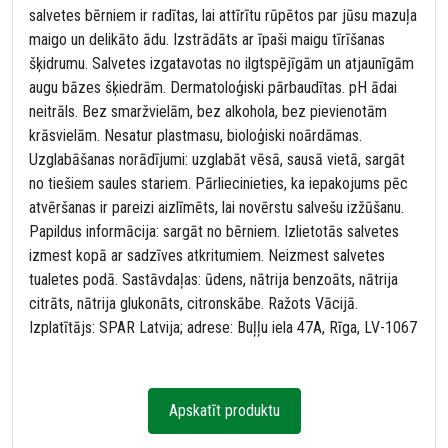
salvetes bērniem ir radītas, lai attīrītu rūpētos par jūsu mazuļa
maigo un delikāto ādu. Izstrādāts ar īpaši maigu tīrīšanas
šķidrumu. Salvetes izgatavotas no ilgtspējīgām un atjaunīgām
augu bāzes šķiedrām. Dermatoloģiski pārbaudītas. pH ādai
neitrāls. Bez smaržvielām, bez alkohola, bez pievienotām
krāsvielām. Nesatur plastmasu, bioloģiski noārdāmas.
Uzglabāšanas norādījumi: uzglabāt vēsā, sausā vietā, sargāt
no tiešiem saules stariem. Pārliecinieties, ka iepakojums pēc
atvēršanas ir pareizi aizlīmēts, lai novērstu salvešu izžūšanu.
Papildus informācija: sargāt no bērniem. Izlietotās salvetes
izmest kopā ar sadzīves atkritumiem. Neizmest salvetes
tualetes podā. Sastāvdaļas: ūdens, nātrija benzoāts, nātrija
citrāts, nātrija glukonāts, citronskābe. Ražots Vācijā.
Izplatītājs: SPAR Latvija; adrese: Buļļu iela 47A, Rīga, LV-1067
Apskatīt produktu