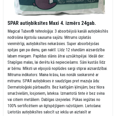
SPAR autiņbiksītes Maxi 4. izmērs 24gab.
Magical Tubes® tehnoloģija: 3 absorbējoši kanāli autiņbiksītēs
nodrošina ilgstošu sausuma sajūtu. Mitrums izplatās
vienmērīgi, autiņbiksītes nekarāsies. Super absorbējošas
spējas gan pa dienu, gan naktī: Līdz 12 stundām aizsardzība
labam miegam. Papildus slānis ātrai uzsūktspējai. Ideāli der:
Staipīgas malas, lai derētu kā nepieciešams. Sāni kustās līdz
ar bērnu. Mīksti un elpojoši noplūdes sargi stiprai aizsardzībai.
Mitruma indikators: Maina krāsu, kas nonāk saskarsmē ar
mitrumu. SPAR autiņbikses ir saudzīgas pret mazuļa ādu:
Dermatoloģiski pārbaudīts. Bez kaitīgām ķīmijām; bez hlora
smaržvielām, losjoniem, lateksa. Izmantotā tinte ir bez svina
vai citiem metāliem. Dabīgas izejvielas: Pūkas iegūtas no
100% sertificētiem un ilgtspējīgiem ražotājiem. Lietošana:
Lietotās autiņbiksītes salocīt uz iekšu un aiztaisīt ar