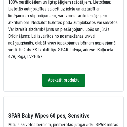
100% sertificētiem un ilgtspējīgiem ražotājiem. Lietošana:
Lietotās autiņbiksītes salocīt uz iekšu un aiztaisīt ar
līmējamiem stiprinājumiem, var izmest ar ikdienišķajiem
atkritumiem. Neskalot tualetes podā autiņbiksītes vai salvetes.
Var izraisīt aizdambējumu un piesārņojumu upēs un jūrās.
Brīdinājums: Lai izvairītos no nosmakšanas un/vai
nožņaugšanās, glabāt visus iepakojumus bērnam nepieejamā
vietā. Ražots ES Izplatītājs: SPAR Latvija; adrese: Buļļu iela
47A, Rīga, LV-1067
Apskatīt produktu
SPAR Baby Wipes 60 pcs, Sensitive
Mitrās salvetes bērniem, piemērotas jutīgai ādai. SPAR mitrās