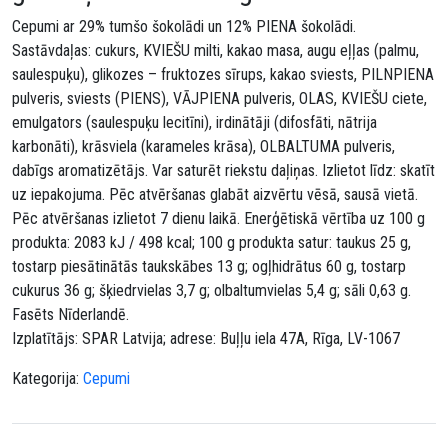
Cepumi ar 29% tumšo šokolādi un 12% PIENA šokolādi.
Sastāvdaļas: cukurs, KVIEŠU milti, kakao masa, augu eļļas (palmu,
saulespuķu), glikozes – fruktozes sīrups, kakao sviests, PILNPIENA
pulveris, sviests (PIENS), VĀJPIENA pulveris, OLAS, KVIEŠU ciete,
emulgators (saulespuķu lecitīni), irdinātāji (difosfāti, nātrija
karbonāti), krāsviela (karameles krāsa), OLBALTUMA pulveris,
dabīgs aromatizētājs. Var saturēt riekstu daļiņas. Izlietot līdz: skatīt
uz iepakojuma. Pēc atvēršanas glabāt aizvērtu vēsā, sausā vietā.
Pēc atvēršanas izlietot 7 dienu laikā. Enerģētiskā vērtība uz 100 g
produkta: 2083 kJ / 498 kcal; 100 g produkta satur: taukus 25 g,
tostarp piesātinātās taukskābes 13 g; ogļhidrātus 60 g, tostarp
cukurus 36 g; šķiedrvielas 3,7 g; olbaltumvielas 5,4 g; sāli 0,63 g.
Fasēts Nīderlandē.
Izplatītājs: SPAR Latvija; adrese: Buļļu iela 47A, Rīga, LV-1067
Kategorija:
Cepumi