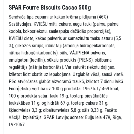
SPAR Fourre Biscuits Cacao 500g
Sendviča tipa cepumi ar kakao krēma pildījumu (46%)
Sastāvdaļas: KVIEŠU milti, cukurs, augu tauki (palmu, palmu
kodolu, kokosriekstu, saulespuķu dažādās proporcijās),
KVIEŠU ciete, kakao pulveris ar samazinātu tauku saturu (5,5
%), glikozes sīrups, irdinātāji (amonija hidrogēnkarbonāts,
nātrija hidrogēnkarbonāts), sāls, VĀJPIENA pulveris,
emulgatori (lecitīni), sūkalu produkts (PIENS), skābuma
regulētājs (nātrija karbonāts). Var saturēt riekstu daļiņas.
Izlietot līdz: skatīt uz iepakojuma. Uzglabāt vēsā, sausā vietā.
Pēc atvēršanas glabāt aizveramā traukā, izlietot 7 dienu laikā.
Enerģētiskā vērtība uz 100 g produkta: 1967 kJ / 469 kcal;
100 g produkta satur: tauki 19 g, tostarp piesātinātās
taukskābes 11 g; ogļhidrāti 67 g, tostarp cukurs 31 g;
šķiedrvielas 3,3 g; olbaltumvielas 5,8 g; sāls 0,33 g. Fasēts
Vācijā. Izplatītājs: SPAR Latvija; adrese: Buļļu iela 47A, Rīga,
LV-1067