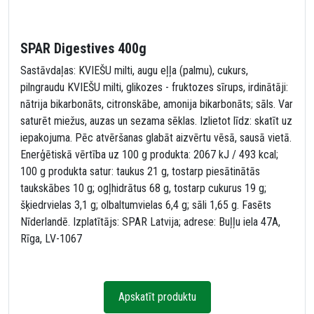
SPAR Digestives 400g
Sastāvdaļas: KVIEŠU milti, augu eļļa (palmu), cukurs,
pilngraudu KVIEŠU milti, glikozes - fruktozes sīrups, irdinātāji:
nātrija bikarbonāts, citronskābe, amonija bikarbonāts; sāls. Var
saturēt miežus, auzas un sezama sēklas. Izlietot līdz: skatīt uz
iepakojuma. Pēc atvēršanas glabāt aizvērtu vēsā, sausā vietā.
Enerģētiskā vērtība uz 100 g produkta: 2067 kJ / 493 kcal;
100 g produkta satur: taukus 21 g, tostarp piesātinātās
taukskābes 10 g; ogļhidrātus 68 g, tostarp cukurus 19 g;
šķiedrvielas 3,1 g; olbaltumvielas 6,4 g; sāli 1,65 g. Fasēts
Nīderlandē. Izplatītājs: SPAR Latvija; adrese: Buļļu iela 47A,
Rīga, LV-1067
Apskatīt produktu