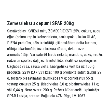
Zemesriekstu cepumi SPAR 200g
Sastāvdaļas: KVIEŠU milti, ZEMESRIEKSTI 25%, cukurs, augu
eļļas (palmu, rapšu, kokosriekstu, saulespuķu), lauku OLAS,
PIENA proteīns, sāls, irdinātāji: glikonskābes delta-laktons,
nātrija bikarbonāts; invertcukura sīrups, dekstroze,
aromatizētājs. Var saturēt lazdu riekstu, mandeļu, auzu, miežu,
rudzu un speltas daļiņas. Izlietot līdz: skatīt uz iepakojuma.
Uzglabāt vēsā, sausā vietā. Enerģētiskā vērtība uz 100 g
produkta: 2219 kJ / 531 kcal; 100 g produkta satur: taukus 29
g, tostarp piesātinātās taukskābes 9 g; ogļhidrātus 55 g,
tostarp cukurus 25 g; šķiedrvielas 3,0 g; olbaltumvielas 11 g;
sāli 0,44 g. Neto svars: 200 g. Ražots Nīderlandē. Izplatītājs:
SPAR Latvija; adrese: Buļļu iela 47A, Rīga, LV-1067