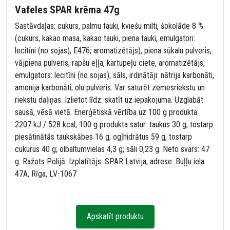
Vafeles SPAR krēma 47g
Sastāvdaļas: cukurs, palmu tauki, kviešu milti, šokolāde 8 %
(cukurs, kakao masa, kakao tauki, piena tauki, emulgatori:
lecitīni (no sojas), E476; aromatizētājs), piena sūkalu pulveris,
vājpiena pulveris, rapšu eļļa, kartupeļu ciete, aromatizētājs,
emulgators: lecitīni (no sojas); sāls, irdinātāji: nātrija karbonāti,
amonija karbonāti; olu pulveris. Var saturēt zemesriekstu un
riekstu daļiņas. Izlietot līdz: skatīt uz iepakojuma. Uzglabāt
sausā, vēsā vietā. Enerģētiskā vērtība uz 100 g produkta:
2207 kJ / 528 kcal; 100 g produkta satur: taukus 30 g, tostarp
piesātinātās taukskābes 16 g; ogļhidrātus 59 g, tostarp
cukurus 40 g; olbaltumvielas 4,3 g; sāli 0,23 g. Neto svars: 47
g. Ražots Polijā. Izplatītājs: SPAR Latvija; adrese: Buļļu iela
47A, Rīga, LV-1067
Apskatīt produktu