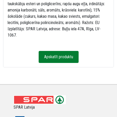
taukskābju esteri un poliglicerīns; rapšu augu eļļa, irdinātājs:
amonija karbonāti; sāls, aromāts, krāsviela: karotīni); 15%
šokolāde (cukurs, kakao masa, kakao sviests, emulgatori:
lecitīni, poliglicerīna poliricinoleāts; aromāts). Ražots: EU
Izplatītājs: SPAR Latvija; adrese: Buļļu iela 47A, Rīga, LV-
1067.
Apskatīt produktu
SPAR Latvija