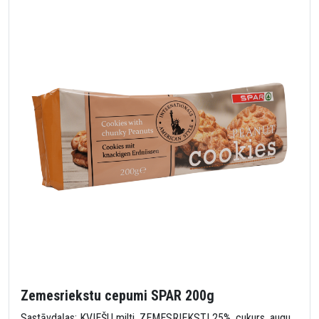
Zemesriekstu cepumi SPAR 200g
Sastāvdaļas: KVIEŠU milti, ZEMESRIEKSTI 25%, cukurs, augu