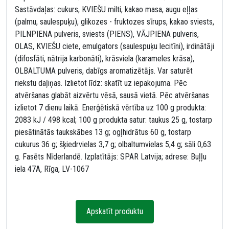
Sastāvdaļas: cukurs, KVIEŠU milti, kakao masa, augu eļļas
(palmu, saulespuķu), glikozes - fruktozes sīrups, kakao sviests,
PILNPIENA pulveris, sviests (PIENS), VĀJPIENA pulveris,
OLAS, KVIEŠU ciete, emulgators (saulespuķu lecitīni), irdinātāji
(difosfāti, nātrija karbonāti), krāsviela (karameles krāsa),
OLBALTUMA pulveris, dabīgs aromatizētājs. Var saturēt
riekstu daļiņas. Izlietot līdz: skatīt uz iepakojuma. Pēc
atvēršanas glabāt aizvērtu vēsā, sausā vietā. Pēc atvēršanas
izlietot 7 dienu laikā. Enerģētiskā vērtība uz 100 g produkta:
2083 kJ / 498 kcal; 100 g produkta satur: taukus 25 g, tostarp
piesātinātās taukskābes 13 g; ogļhidrātus 60 g, tostarp
cukurus 36 g; šķiedrvielas 3,7 g; olbaltumvielas 5,4 g; sāli 0,63
g. Fasēts Nīderlandē. Izplatītājs: SPAR Latvija; adrese: Buļļu
iela 47A, Rīga, LV-1067
Apskatīt produktu