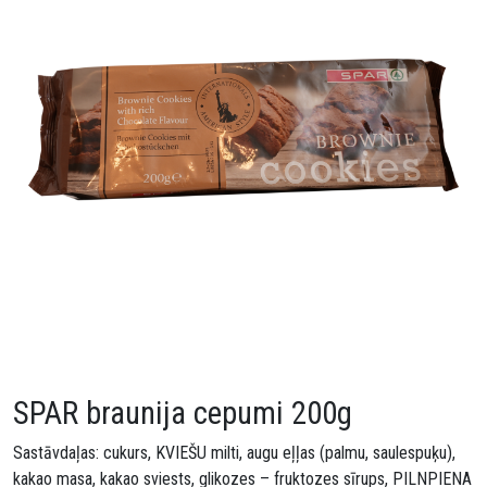
SPAR braunija cepumi 200g
Sastāvdaļas: cukurs, KVIEŠU milti, augu eļļas (palmu, saulespuķu),
kakao masa, kakao sviests, glikozes – fruktozes sīrups, PILNPIENA