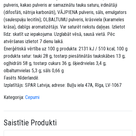
pulveris, kakao pulveris ar samazinātu tauku saturu, irdinātāji
(difosfāti, nātrija karbonāti), VĀJPIENA pulveris, sāls, emulgators
(saulespuķu lecitīni); OLBALTUMU pulveris, krāsviela (karameles
krāsa), dabīgs aromatizētājs. Var saturēt riekstu daļiņas. Izlietot
līdz: skatīt uz iepakojuma. Uzglabāt vēsā, sausā vietā. Pēc
atvēršanas izlietot 7 dienu laikā.
Enerģētiskā vērtība uz 100 g produkta: 2131 kJ / 510 kcal; 100 g
produkta satur: tauki 28 g, tostarp piesātinātās taukskābes 13 g;
ogļhidrāti 58 g, tostarp cukurs 36 g; šķiedrvielas 3,4 g;
olbaltumvielas 5,3 g; sāls 0,66 g.
Fasēts Nīderlandē.
Izplatītājs: SPAR Latvija; adrese: Buļļu iela 47A, Rīga, LV-1067
Kategorija:
Cepumi
Saistītie Produkti