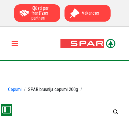
Kļūsti par
franšīzes
Vakances
partneri
Cepumi
SPAR braunija cepumi 200g