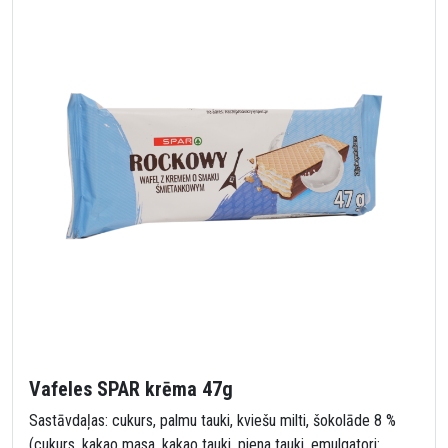
Vafeles SPAR krēma 47g
Sastāvdaļas: cukurs, palmu tauki, kviešu milti, šokolāde 8 %
(cukurs, kakao masa, kakao tauki, piena tauki, emulgatori: