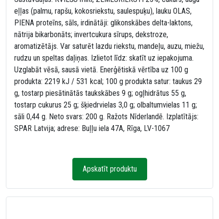
eļļas (palmu, rapšu, kokosriekstu, saulespuķu), lauku OLAS,
PIENA proteīns, sāls, irdinātāji: glikonskābes delta-laktons,
nātrija bikarbonāts; invertcukura sīrups, dekstroze,
aromatizētājs. Var saturēt lazdu riekstu, mandeļu, auzu, miežu,
rudzu un speltas daļiņas. Izlietot līdz: skatīt uz iepakojuma.
Uzglabāt vēsā, sausā vietā. Enerģētiskā vērtība uz 100 g
produkta: 2219 kJ / 531 kcal; 100 g produkta satur: taukus 29
g, tostarp piesātinātās taukskābes 9 g; ogļhidrātus 55 g,
tostarp cukurus 25 g; šķiedrvielas 3,0 g; olbaltumvielas 11 g;
sāli 0,44 g. Neto svars: 200 g. Ražots Nīderlandē. Izplatītājs:
SPAR Latvija; adrese: Buļļu iela 47A, Rīga, LV-1067
Apskatīt produktu