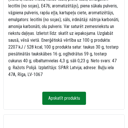
lecitīni (no sojas), E476; aromatizētājs), piena sūkalu pulveris,
vājpiena pulveris, rapšu eļļa, kartupeļu ciete, aromatizētājs,
emulgators: lecitīni (no sojas); sāls, irdinātāji: nātrija karbonāti,
amonija karbonāti; olu pulveris. Var saturēt zemesriekstu un
riekstu daļiņas. Izlietot līdz: skatīt uz iepakojuma. Uzglabāt
sausā, vēsā vietā. Enerģētiskā vērtība uz 100 g produkta:
2207 kJ / 528 kcal; 100 g produkta satur: taukus 30 g, tostarp
piesātinātās taukskābes 16 g; ogļhidrātus 59 g, tostarp
cukurus 40 g; olbaltumvielas 4,3 g; sāli 0,23 g. Neto svars: 47
g. Ražots Polijā. Izplatītājs: SPAR Latvija; adrese: Buļļu iela
47A, Rīga, LV-1067
Apskatīt produktu