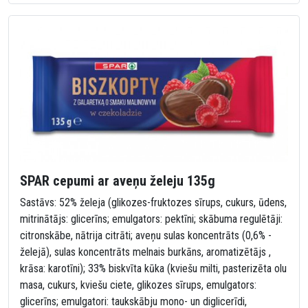
SPAR cepumi ar aveņu želeju 135g
Sastāvs: 52% želeja (glikozes-fruktozes sīrups, cukurs, ūdens,
mitrinātājs: glicerīns; emulgators: pektīni; skābuma regulētāji:
citronskābe, nātrija citrāti; aveņu sulas koncentrāts (0,6% -
želejā), sulas koncentrāts melnais burkāns, aromatizētājs ,
krāsa: karotīni); 33% biskvīta kūka (kviešu milti, pasterizēta olu
masa, cukurs, kviešu ciete, glikozes sīrups, emulgators:
glicerīns; emulgatori: taukskābju mono- un diglicerīdi,