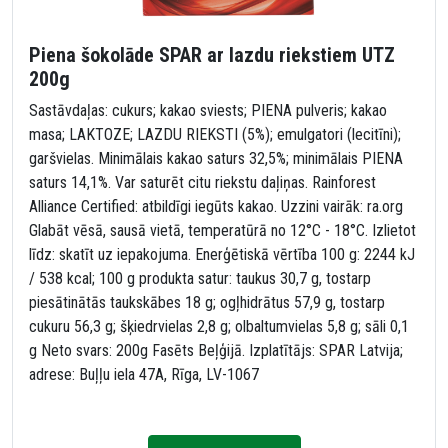
Piena šokolāde SPAR ar lazdu riekstiem UTZ
200g
Sastāvdaļas: cukurs; kakao sviests; PIENA pulveris; kakao
masa; LAKTOZE; LAZDU RIEKSTI (5%); emulgatori (lecitīni);
garšvielas. Minimālais kakao saturs 32,5%; minimālais PIENA
saturs 14,1%. Var saturēt citu riekstu daļiņas. Rainforest
Alliance Certified: atbildīgi iegūts kakao. Uzzini vairāk: ra.org
Glabāt vēsā, sausā vietā, temperatūrā no 12°C - 18°C. Izlietot
līdz: skatīt uz iepakojuma. Enerģētiskā vērtība 100 g: 2244 kJ
/ 538 kcal; 100 g produkta satur: taukus 30,7 g, tostarp
piesātinātās taukskābes 18 g; ogļhidrātus 57,9 g, tostarp
cukuru 56,3 g; šķiedrvielas 2,8 g; olbaltumvielas 5,8 g; sāli 0,1
g Neto svars: 200g Fasēts Beļģijā. Izplatītājs: SPAR Latvija;
adrese: Buļļu iela 47A, Rīga, LV-1067