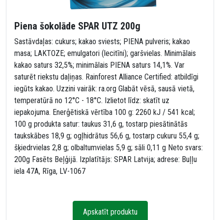
Piena šokolāde SPAR UTZ 200g
Sastāvdaļas: cukurs; kakao sviests; PIENA pulveris; kakao
masa; LAKTOZE; emulgatori (lecitīni); garšvielas. Minimālais
kakao saturs 32,5%; minimālais PIENA saturs 14,1%. Var
saturēt riekstu daļiņas. Rainforest Alliance Certified: atbildīgi
iegūts kakao. Uzzini vairāk: ra.org Glabāt vēsā, sausā vietā,
temperatūrā no 12°C - 18°C. Izlietot līdz: skatīt uz
iepakojuma. Enerģētiskā vērtība 100 g: 2260 kJ / 541 kcal;
100 g produkta satur: taukus 31,6 g, tostarp piesātinātās
taukskābes 18,9 g; ogļhidrātus 56,6 g, tostarp cukuru 55,4 g;
šķiedrvielas 2,8 g; olbaltumvielas 5,9 g; sāli 0,11 g Neto svars:
200g Fasēts Beļģijā. Izplatītājs: SPAR Latvija; adrese: Buļļu
iela 47A, Rīga, LV-1067
Apskatīt produktu