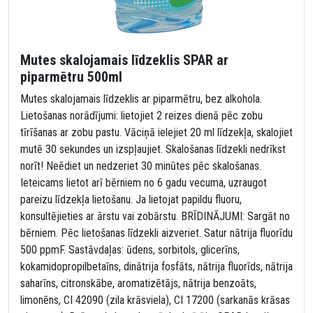
Mutes skalojamais līdzeklis SPAR ar
piparmētru 500ml
Mutes skalojamais līdzeklis ar piparmētru, bez alkohola.
Lietošanas norādījumi: lietojiet 2 reizes dienā pēc zobu
tīrīšanas ar zobu pastu. Vāciņā ielejiet 20 ml līdzekļa, skalojiet
mutē 30 sekundes un izspļaujiet. Skalošanas līdzekli nedrīkst
norīt! Neēdiet un nedzeriet 30 minūtes pēc skalošanas.
Ieteicams lietot arī bērniem no 6 gadu vecuma, uzraugot
pareizu līdzekļa lietošanu. Ja lietojat papildu fluoru,
konsultējieties ar ārstu vai zobārstu. BRĪDINĀJUMI: Sargāt no
bērniem. Pēc lietošanas līdzekli aizveriet. Satur nātrija fluorīdu
500 ppmF. Sastāvdaļas: ūdens, sorbitols, glicerīns,
kokamidopropilbetaīns, dinātrija fosfāts, nātrija fluorīds, nātrija
saharīns, citronskābe, aromatizētājs, nātrija benzoāts,
limonēns, CI 42090 (zila krāsviela), CI 17200 (sarkanās krāsas