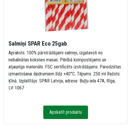
Salmiņi SPAR Eco 25gab
Apraksts: 100% pārstrādājami salmiņi, izgatavoti no
nebalinātas koksnes masas. Pilnībā kompostējams un
atjaunīgs materiāls. FSC sertificēts izstrādājums. Paredzētas
izmantošanai šķidrumiem līdz +40°C. Tilpums: 250 ml Ražots:
Ķīnā. Izplatītājs: SPAR Latvija; adrese: Buļļu iela 47A, Rīga,
LV-1067
Apskatīt produktu