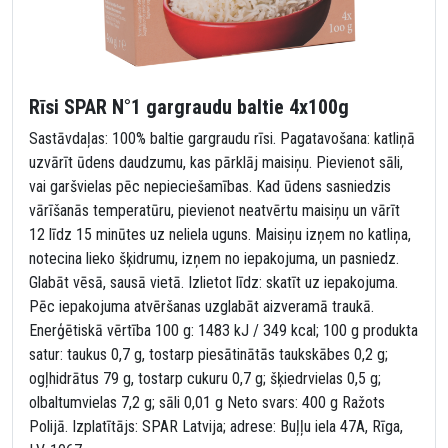
Rīsi SPAR N°1 gargraudu baltie 4x100g
Sastāvdaļas: 100% baltie gargraudu rīsi. Pagatavošana: katliņā
uzvārīt ūdens daudzumu, kas pārklāj maisiņu. Pievienot sāli,
vai garšvielas pēc nepieciešamības. Kad ūdens sasniedzis
vārīšanās temperatūru, pievienot neatvērtu maisiņu un vārīt
12 līdz 15 minūtes uz neliela uguns. Maisiņu izņem no katliņa,
notecina lieko šķidrumu, izņem no iepakojuma, un pasniedz.
Glabāt vēsā, sausā vietā. Izlietot līdz: skatīt uz iepakojuma.
Pēc iepakojuma atvēršanas uzglabāt aizveramā traukā.
Enerģētiskā vērtība 100 g: 1483 kJ / 349 kcal; 100 g produkta
satur: taukus 0,7 g, tostarp piesātinātās taukskābes 0,2 g;
ogļhidrātus 79 g, tostarp cukuru 0,7 g; šķiedrvielas 0,5 g;
olbaltumvielas 7,2 g; sāli 0,01 g Neto svars: 400 g Ražots
Polijā. Izplatītājs: SPAR Latvija; adrese: Buļļu iela 47A, Rīga,