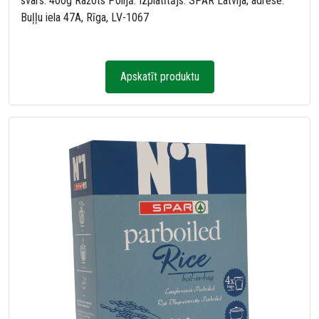
svars: 400g Ražots Polijā. Izplatītājs: SPAR Latvija; adrese:
Buļļu iela 47A, Rīga, LV-1067
Apskatīt produktu