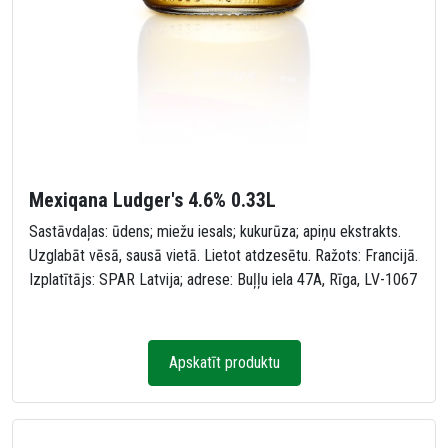
Mexiqana Ludger's 4.6% 0.33L
Sastāvdaļas: ūdens; miežu iesals; kukurūza; apiņu ekstrakts.
Uzglabāt vēsā, sausā vietā. Lietot atdzesētu. Ražots: Francijā.
Izplatītājs: SPAR Latvija; adrese: Buļļu iela 47A, Rīga, LV-1067
Apskatīt produktu