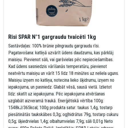
Rīsi SPAR N°1 gargraudu tvaicēti 1kg
Sastāvdaļas: 100% brūnie pilngraudu gargraudu rīsi.
Pagatavošana: katliņā uzvārīt ūdens daudzumu, kas pārklāj
maisiņu. Pievienot sāli, vai garšvielas pēc nepieciešamības.
Kad ūdens sasniedzis vārīšanās temperatūru, pievienot
neatvērtu maisiņu un vārīt 15 līdz 18 minūtes uz neliela uguns.
Maisiņu izņem no katliņa, notecina lieko šķidrumu, izņem no
iepakojuma, un pasniedz. Glabāt vēsā, sausā vietā. Izlietot
līdz: skatīt uz iepakojuma. Pēc iepakojuma atvēršanas
uzglabāt aizveramā traukā. Enerģētiskā vērtība 100g:
1548kJ/365kcal; 100g produkta satur: taukus 1,4g, tostarp
piesātinātās taukskābes 0,3g; ogļhidrātus 79g, tostarp cukuru
0,5g; šķiedrvielas 1,4g; olbaltumvielas 7,9g; sāli 0,01g Neto