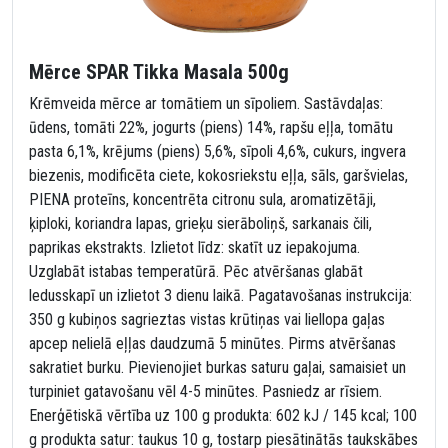
Mērce SPAR Tikka Masala 500g
Krēmveida mērce ar tomātiem un sīpoliem. Sastāvdaļas:
ūdens, tomāti 22%, jogurts (piens) 14%, rapšu eļļa, tomātu
pasta 6,1%, krējums (piens) 5,6%, sīpoli 4,6%, cukurs, ingvera
biezenis, modificēta ciete, kokosriekstu eļļa, sāls, garšvielas,
PIENA proteīns, koncentrēta citronu sula, aromatizētāji,
ķiploki, koriandra lapas, grieķu sierāboliņš, sarkanais čili,
paprikas ekstrakts. Izlietot līdz: skatīt uz iepakojuma.
Uzglabāt istabas temperatūrā. Pēc atvēršanas glabāt
ledusskapī un izlietot 3 dienu laikā. Pagatavošanas instrukcija:
350 g kubiņos sagrieztas vistas krūtiņas vai liellopa gaļas
apcep nelielā eļļas daudzumā 5 minūtes. Pirms atvēršanas
sakratiet burku. Pievienojiet burkas saturu gaļai, samaisiet un
turpiniet gatavošanu vēl 4-5 minūtes. Pasniedz ar rīsiem.
Enerģētiskā vērtība uz 100 g produkta: 602 kJ / 145 kcal; 100
g produkta satur: taukus 10 g, tostarp piesātinātās taukskābes