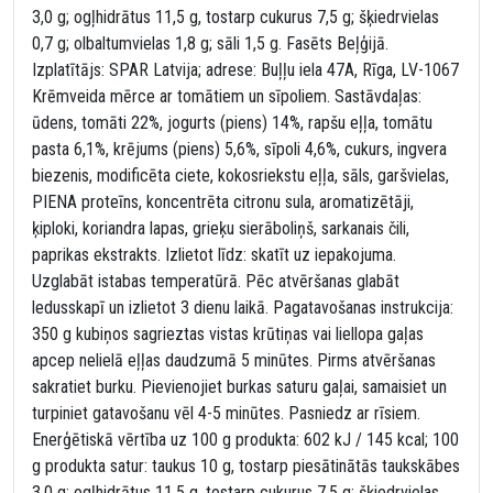
3,0 g; ogļhidrātus 11,5 g, tostarp cukurus 7,5 g; šķiedrvielas
0,7 g; olbaltumvielas 1,8 g; sāli 1,5 g. Fasēts Beļģijā.
Izplatītājs: SPAR Latvija; adrese: Buļļu iela 47A, Rīga, LV-1067
Krēmveida mērce ar tomātiem un sīpoliem. Sastāvdaļas:
ūdens, tomāti 22%, jogurts (piens) 14%, rapšu eļļa, tomātu
pasta 6,1%, krējums (piens) 5,6%, sīpoli 4,6%, cukurs, ingvera
biezenis, modificēta ciete, kokosriekstu eļļa, sāls, garšvielas,
PIENA proteīns, koncentrēta citronu sula, aromatizētāji,
ķiploki, koriandra lapas, grieķu sierāboliņš, sarkanais čili,
paprikas ekstrakts. Izlietot līdz: skatīt uz iepakojuma.
Uzglabāt istabas temperatūrā. Pēc atvēršanas glabāt
ledusskapī un izlietot 3 dienu laikā. Pagatavošanas instrukcija:
350 g kubiņos sagrieztas vistas krūtiņas vai liellopa gaļas
apcep nelielā eļļas daudzumā 5 minūtes. Pirms atvēršanas
sakratiet burku. Pievienojiet burkas saturu gaļai, samaisiet un
turpiniet gatavošanu vēl 4-5 minūtes. Pasniedz ar rīsiem.
Enerģētiskā vērtība uz 100 g produkta: 602 kJ / 145 kcal; 100
g produkta satur: taukus 10 g, tostarp piesātinātās taukskābes
3,0 g; ogļhidrātus 11,5 g, tostarp cukurus 7,5 g; šķiedrvielas