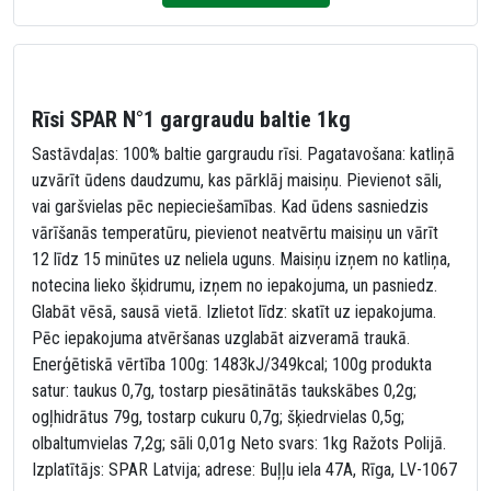
Rīsi SPAR N°1 gargraudu baltie 1kg
Sastāvdaļas: 100% baltie gargraudu rīsi. Pagatavošana: katliņā
uzvārīt ūdens daudzumu, kas pārklāj maisiņu. Pievienot sāli,
vai garšvielas pēc nepieciešamības. Kad ūdens sasniedzis
vārīšanās temperatūru, pievienot neatvērtu maisiņu un vārīt
12 līdz 15 minūtes uz neliela uguns. Maisiņu izņem no katliņa,
notecina lieko šķidrumu, izņem no iepakojuma, un pasniedz.
Glabāt vēsā, sausā vietā. Izlietot līdz: skatīt uz iepakojuma.
Pēc iepakojuma atvēršanas uzglabāt aizveramā traukā.
Enerģētiskā vērtība 100g: 1483kJ/349kcal; 100g produkta
satur: taukus 0,7g, tostarp piesātinātās taukskābes 0,2g;
ogļhidrātus 79g, tostarp cukuru 0,7g; šķiedrvielas 0,5g;
olbaltumvielas 7,2g; sāli 0,01g Neto svars: 1kg Ražots Polijā.
Izplatītājs: SPAR Latvija; adrese: Buļļu iela 47A, Rīga, LV-1067