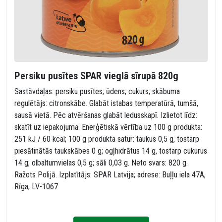
Persiku pusītes SPAR vieglā sīrupā 820g
Sastāvdaļas: persiku pusītes; ūdens; cukurs; skābuma
regulētājs: citronskābe. Glabāt istabas temperatūrā, tumšā,
sausā vietā. Pēc atvēršanas glabāt ledusskapī. Izlietot līdz:
skatīt uz iepakojuma. Enerģētiskā vērtība uz 100 g produkta:
251 kJ / 60 kcal; 100 g produkta satur: taukus 0,5 g, tostarp
piesātinātās taukskābes 0 g; ogļhidrātus 14 g, tostarp cukurus
14 g; olbaltumvielas 0,5 g; sāli 0,03 g. Neto svars: 820 g.
Ražots Polijā. Izplatītājs: SPAR Latvija; adrese: Buļļu iela 47A,
Rīga, LV-1067