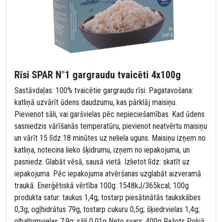
Rīsi SPAR N°1 gargraudu tvaicēti 4x100g
Sastāvdaļas: 100% tvaicētie gargraudu rīsi. Pagatavošana:
katliņā uzvārīt ūdens daudzumu, kas pārklāj maisiņu.
Pievienot sāli, vai garšvielas pēc nepieciešamības. Kad ūdens
sasniedzis vārīšanās temperatūru, pievienot neatvērtu maisiņu
un vārīt 15 līdz 18 minūtes uz neliela uguns. Maisiņu izņem no
katliņa, notecina lieko šķidrumu, izņem no iepakojuma, un
pasniedz. Glabāt vēsā, sausā vietā. Izlietot līdz: skatīt uz
iepakojuma. Pēc iepakojuma atvēršanas uzglabāt aizveramā
traukā. Enerģētiskā vērtība 100g: 1548kJ/365kcal; 100g
produkta satur: taukus 1,4g, tostarp piesātinātās taukskābes
0,3g; ogļhidrātus 79g, tostarp cukuru 0,5g; šķiedrvielas 1,4g;
olbaltumvielas 7,9g; sāli 0,01g Neto svars: 400g Ražots Polijā.