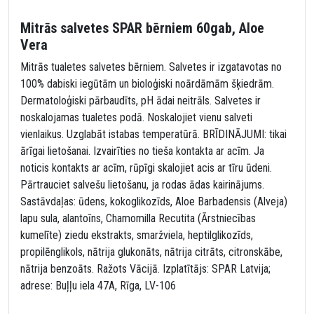
Mitrās salvetes SPAR bērniem 60gab, Aloe
Vera
Mitrās tualetes salvetes bērniem. Salvetes ir izgatavotas no
100% dabiski iegūtām un bioloģiski noārdāmām šķiedrām.
Dermatoloģiski pārbaudīts, pH ādai neitrāls. Salvetes ir
noskalojamas tualetes podā. Noskalojiet vienu salveti
vienlaikus. Uzglabāt istabas temperatūrā. BRĪDINĀJUMI: tikai
ārīgai lietošanai. Izvairīties no tieša kontakta ar acīm. Ja
noticis kontakts ar acīm, rūpīgi skalojiet acis ar tīru ūdeni.
Pārtrauciet salvešu lietošanu, ja rodas ādas kairinājums.
Sastāvdaļas: ūdens, kokoglikozīds, Aloe Barbadensis (Alveja)
lapu sula, alantoīns, Chamomilla Recutita (Ārstniecības
kumelīte) ziedu ekstrakts, smaržviela, heptilglikozīds,
propilēnglikols, nātrija glukonāts, nātrija citrāts, citronskābe,
nātrija benzoāts. Ražots Vācijā. Izplatītājs: SPAR Latvija;
adrese: Buļļu iela 47A, Rīga, LV-106