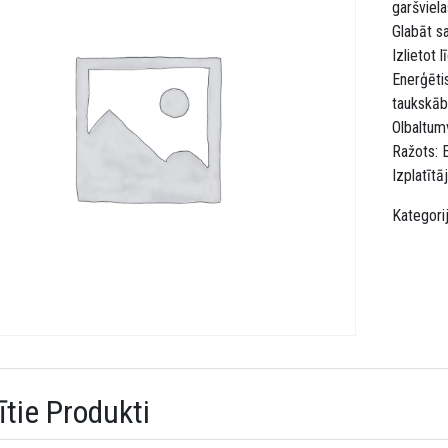
garšviela
Glabāt s
Izlietot 
Enerģēti
taukskāb
Olbaltumv
Ražots: 
Izplatītā
Kategori
ītie Produkti