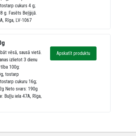
 tostarp cukurs 4 g;
,8 g. Fasēts Beļģijā.
47A, Rīga, LV-1067
0g
bāt vēsā, sausā vietā.
Apskatīt produktu
anas izlietot 3 dienu
rtība 100g:
g, tostarp
 tostarp cukuru 16g;
,52g Neto svars: 190g
e: Buļļu iela 47A, Rīga,