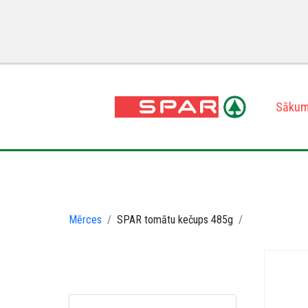
Sāku
Mērces
SPAR tomātu kečups 485g