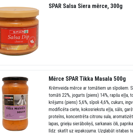
SPAR Salsa Siera mērce, 300g
Mērce SPAR Tikka Masala 500g
Krēmveida mērce ar tomātiem un sīpoliem. S
tomāti 22%, jogurts (piens) 14%, rapšu eļļa, 
krējums (piens) 5,6%, sīpoli 4,6%, cukurs, ingv
modificēta ciete, kokosriekstu eļļa, sāls, gar
proteīns, koncentrēta citronu sula, aromatizētā
lapas, grieķu sierāboliņš, sarkanais čili, paprik
līdz: skatīt uz iepakojuma. Uzglabāt istabas