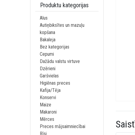
Produktu kategorijas
Alus
Autiņbiksītes un mazuļu
kopšana
Bakaleja
Bez kategorijas
Cepumi
Dažādu valstu virtuve
Dzērieni
Garšvielas
Higiēnas preces
Kafija/Tēja
Konservi
Maize
Makaroni
Mērces
Saist
Preces mājsaimniecībai
Rīsi