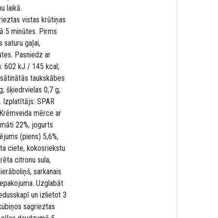
u laikā.
ieztas vistas krūtiņas
mā 5 minūtes. Pirms
 saturu gaļai,
ūtes. Pasniedz ar
: 602 kJ / 145 kcal;
esātinātās taukskābes
; šķiedrvielas 0,7 g;
. Izplatītājs: SPAR
7 Krēmveida mērce ar
māti 22%, jogurts
rējums (piens) 5,6%,
ēta ciete, kokosriekstu
rēta citronu sula,
sierāboliņš, sarkanais
uz iepakojuma. Uzglabāt
dusskapī un izlietot 3
 kubiņos sagrieztas