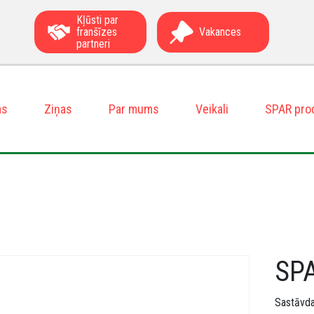
Kļūsti par
franšīzes
Vakances
partneri
ms
Ziņas
Par mums
Veikali
SPAR pro
SPA
Sastāvdaļ