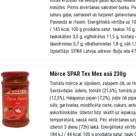
vistas krūtiņas vai liellopa gaļas apcep nelie
minūtes. Pirms atvēršanas sakratiet burku. Pi
saturu gaļai, samaisiet un turpiniet gatavošan
Pasniedz ar rīsiem. Enerģētiskā vērtība uz 1
/ 145 kcal; 100 g produkta satur: taukus 10 g,
taukskābes 3,0 g; ogļhidrātus 11,5 g, tostarp 
šķiedrvielas 0,7 g; olbaltumvielas 1,8 g; sāli 1
Izplatītājs: SPAR Latvija; adrese: Buļļu iela 
Mērce SPAR Tex Mex asā 230g
Tomātu mērce ar sīpoliem, zaļajiem čili, un H
Sastāvdaļas: ūdens; tomāti (21,6%); tomātu pa
(12,5%); Halapenjo pipari (7,2%); zaļie čili pipar
sāls; garšvielas; modificēta ciete; cukurs; anti
askorbīnskābe. Izlietot līdz: skatīt uz iepako
temperatūrā, sausā vietā. Pēc atvēršanas uzg
izlietot 3 dienu (72h) laikā. Enerģētiskā vērtī
184 kJ / 44 kcal; 100 g produkta satur: tauki 0