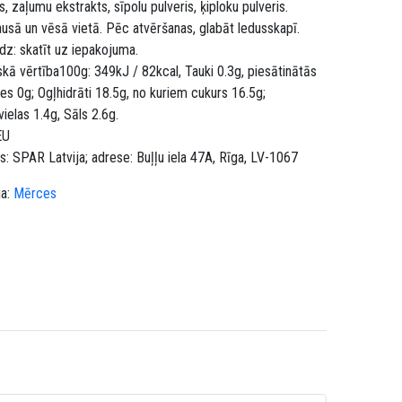
s, zaļumu ekstrakts, sīpolu pulveris, ķiploku pulveris.
ausā un vēsā vietā. Pēc atvēršanas, glabāt ledusskapī.
līdz: skatīt uz iepakojuma.
skā vērtība100g: 349kJ / 82kcal, Tauki 0.3g, piesātinātās
es 0g; Ogļhidrāti 18.5g, no kuriem cukurs 16.5g;
ielas 1.4g, Sāls 2.6g.
EU
js: SPAR Latvija; adrese: Buļļu iela 47A, Rīga, LV-1067
ja:
Mērces