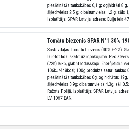
piesātinātās taukskābes 0,1 g; ogļhidrāti 8 g,
šķiedrvielas 2,5 g; olbaltumvielas 1,2 g; sāls 1
Izplatītājs: SPAR Latvija; adrese: Buļļu iela 
Tomātu biezenis SPAR N°1 30% 19
Sastāvdaļas: tomātu biezenis (30% +-2%). Gla
Izlietot līdz: skatīt uz iepakojuma. Pēc atvērš
(72h) laikā, glabāt ledusskapī. Enerģētiskā vē
106kJ/448kcal; 100g produkta satur: taukus 0
piesātinātās taukskābes 0g; ogļhidrātus 19g,
šķiedrvielas 3,9g; olbaltumvielas 4,3g; sāli 0
Ražots Polijā. Izplatītājs: SPAR Latvija; adres
LV-1067 EAN: