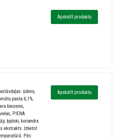
Apskatīt produktu
astāvdaļas: ūdens,
Apskatīt produktu
tomātu pasta 6,1%,
era biezenis,
švielas, PIENA
ji, ķiploki, koriandra
as ekstrakts. Izlietot
 temperatūrā. Pēc