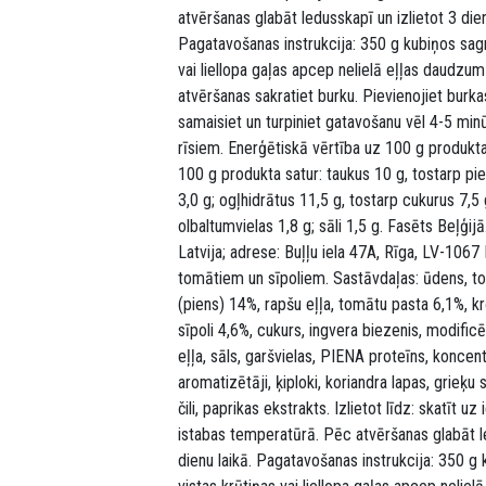
atvēršanas glabāt ledusskapī un izlietot 3 dien
Pagatavošanas instrukcija: 350 g kubiņos sagr
vai liellopa gaļas apcep nelielā eļļas daudzu
atvēršanas sakratiet burku. Pievienojiet burkas
samaisiet un turpiniet gatavošanu vēl 4-5 min
rīsiem. Enerģētiskā vērtība uz 100 g produkta
100 g produkta satur: taukus 10 g, tostarp pi
3,0 g; ogļhidrātus 11,5 g, tostarp cukurus 7,5 g
olbaltumvielas 1,8 g; sāli 1,5 g. Fasēts Beļģijā
Latvija; adrese: Buļļu iela 47A, Rīga, LV-106
tomātiem un sīpoliem. Sastāvdaļas: ūdens, to
(piens) 14%, rapšu eļļa, tomātu pasta 6,1%, k
sīpoli 4,6%, cukurs, ingvera biezenis, modific
eļļa, sāls, garšvielas, PIENA proteīns, koncent
aromatizētāji, ķiploki, koriandra lapas, grieķu 
čili, paprikas ekstrakts. Izlietot līdz: skatīt 
istabas temperatūrā. Pēc atvēršanas glabāt le
dienu laikā. Pagatavošanas instrukcija: 350 g