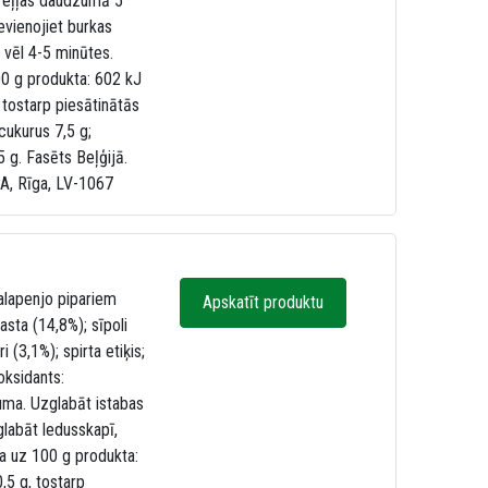
lā eļļas daudzumā 5
evienojiet burkas
u vēl 4-5 minūtes.
00 g produkta: 602 kJ
 tostarp piesātinātās
cukurus 7,5 g;
,5 g. Fasēts Beļģijā.
47A, Rīga, LV-1067
alapenjo pipariem
Apskatīt produktu
sta (14,8%); sīpoli
i (3,1%); spirta etiķis;
oksidants:
juma. Uzglabāt istabas
labāt ledusskapī,
ba uz 100 g produkta:
,5 g, tostarp