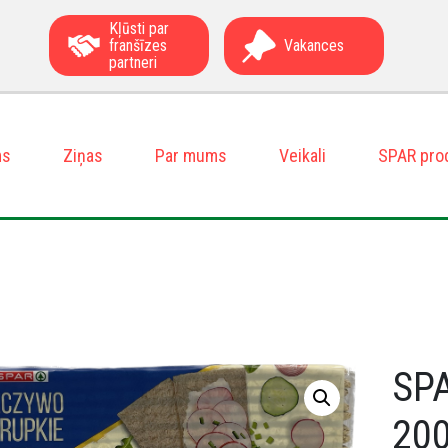
Kļūsti par
franšīzes
Vakances
partneri
ms
Ziņas
Par mums
Veikali
SPAR pro
SPA
20