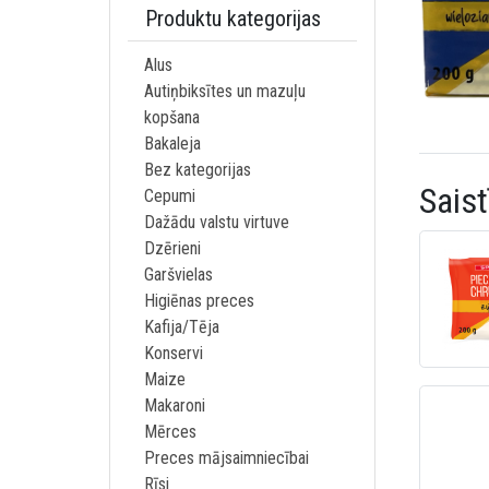
Produktu kategorijas
Alus
Autiņbiksītes un mazuļu
kopšana
Bakaleja
Bez kategorijas
Saist
Cepumi
Dažādu valstu virtuve
Dzērieni
Garšvielas
Higiēnas preces
Kafija/Tēja
Konservi
Maize
Makaroni
Mērces
Preces mājsaimniecībai
Rīsi