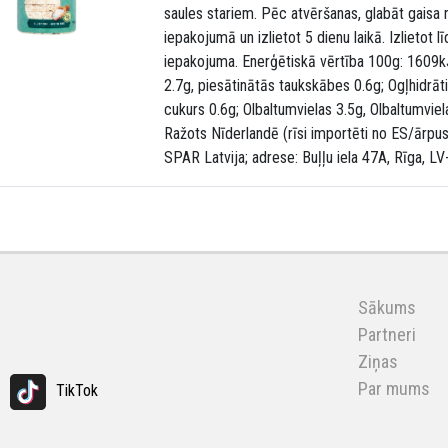
saules stariem. Pēc atvēršanas, glabāt gaisa 
iepakojumā un izlietot 5 dienu laikā. Izlietot lī
iepakojuma. Enerģētiskā vērtība 100g: 1609kJ
2.7g, piesātinātās taukskābes 0.6g; Ogļhidrāt
cukurs 0.6g; Olbaltumvielas 3.5g, Olbaltumviel
Ražots Nīderlandē (rīsi importēti no ES/ārpus-
SPAR Latvija; adrese: Buļļu iela 47A, Rīga, L
Sākums
Partneri
Ziņas
Par mums
TikTok