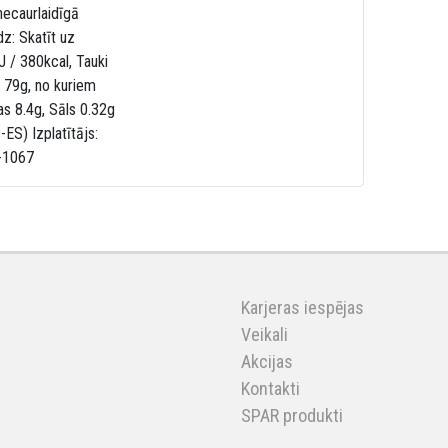
necaurlaidīgā
dz: Skatīt uz
 / 380kcal, Tauki
i 79g, no kuriem
as 8.4g, Sāls 0.32g
ES) Izplatītājs:
V-1067
Karjeras iespējas
Veikali
Akcijas
Kontakti
SPAR produkti