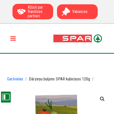
Kļūsti par
franšīzes
Vakances
partneri
Garšvielas
Dārzeņu buljons SPAR kubiciņos 120g