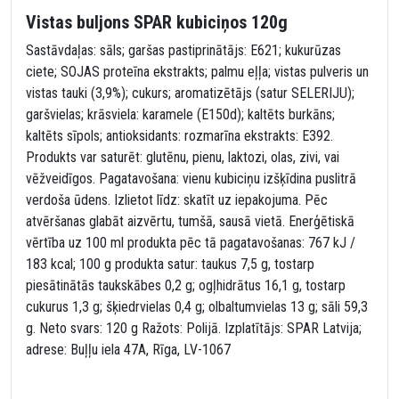
Vistas buljons SPAR kubiciņos 120g
Sastāvdaļas: sāls; garšas pastiprinātājs: E621; kukurūzas
ciete; SOJAS proteīna ekstrakts; palmu eļļa; vistas pulveris un
vistas tauki (3,9%); cukurs; aromatizētājs (satur SELERIJU);
garšvielas; krāsviela: karamele (E150d); kaltēts burkāns;
kaltēts sīpols; antioksidants: rozmarīna ekstrakts: E392.
Produkts var saturēt: glutēnu, pienu, laktozi, olas, zivi, vai
vēžveidīgos. Pagatavošana: vienu kubiciņu izšķīdina puslitrā
verdoša ūdens. Izlietot līdz: skatīt uz iepakojuma. Pēc
atvēršanas glabāt aizvērtu, tumšā, sausā vietā. Enerģētiskā
vērtība uz 100 ml produkta pēc tā pagatavošanas: 767 kJ /
183 kcal; 100 g produkta satur: taukus 7,5 g, tostarp
piesātinātās taukskābes 0,2 g; ogļhidrātus 16,1 g, tostarp
cukurus 1,3 g; šķiedrvielas 0,4 g; olbaltumvielas 13 g; sāli 59,3
g. Neto svars: 120 g Ražots: Polijā. Izplatītājs: SPAR Latvija;
adrese: Buļļu iela 47A, Rīga, LV-1067