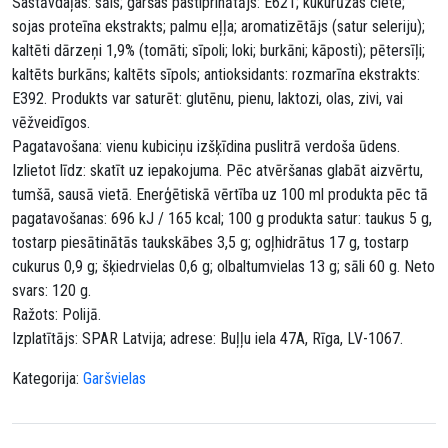
Sastāvdaļas: sāls; garšas pastiprinātājs: E621; kukurūzas ciete;
sojas proteīna ekstrakts; palmu eļļa; aromatizētājs (satur seleriju);
kaltēti dārzeņi 1,9% (tomāti; sīpoli; loki; burkāni; kāposti); pētersīļi;
kaltēts burkāns; kaltēts sīpols; antioksidants: rozmarīna ekstrakts:
E392. Produkts var saturēt: glutēnu, pienu, laktozi, olas, zivi, vai
vēžveidīgos.
Pagatavošana: vienu kubiciņu izšķīdina puslitrā verdoša ūdens.
Izlietot līdz: skatīt uz iepakojuma. Pēc atvēršanas glabāt aizvērtu,
tumšā, sausā vietā. Enerģētiskā vērtība uz 100 ml produkta pēc tā
pagatavošanas: 696 kJ / 165 kcal; 100 g produkta satur: taukus 5 g,
tostarp piesātinātās taukskābes 3,5 g; ogļhidrātus 17 g, tostarp
cukurus 0,9 g; šķiedrvielas 0,6 g; olbaltumvielas 13 g; sāli 60 g. Neto
svars: 120 g.
Ražots: Polijā.
Izplatītājs: SPAR Latvija; adrese: Buļļu iela 47A, Rīga, LV-1067.
Kategorija:
Garšvielas