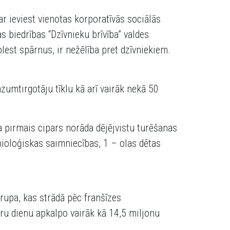
r ieviest vienotas korporatīvās sociālās
s biedrības “Dzīvnieku brīvība” valdes
lest spārnus, ir nežēlība pret dzīvniekiem.
azumtirgotāju tīklu kā arī vairāk nekā 50
ra pirmais cipars norāda dējējvistu turēšanas
 bioloģiskas saimniecības, 1 – olas dētas
rupa, kas strādā pēc franšīzes
ru dienu apkalpo vairāk kā 14,5 miljonu