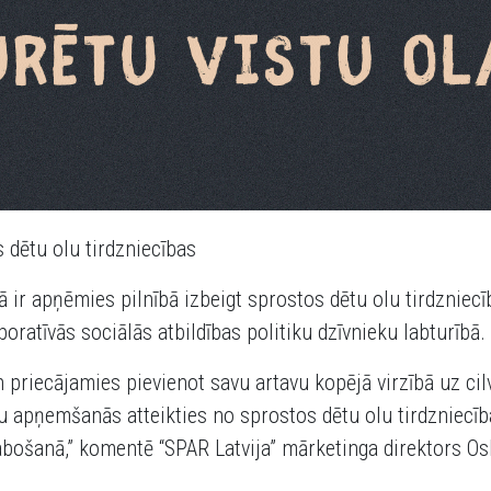
 dētu olu tirdzniecības
ā ir apņēmies pilnībā izbeigt sprostos dētu olu tirdzniec
oratīvās sociālās atbildības politiku dzīvnieku labturībā.
 priecājamies pievienot savu artavu kopējā virzībā uz ci
u apņemšanās atteikties no sprostos dētu olu tirdzniecība
abošanā,” komentē “SPAR Latvija” mārketinga direktors Os