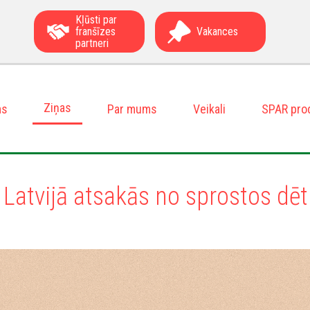
Kļūsti par
franšīzes
Vakances
partneri
Ziņas
ms
Par mums
Veikali
SPAR pro
 Latvijā atsakās no sprostos dēt