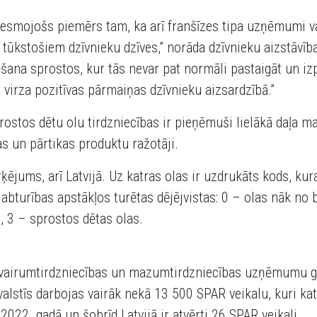
vesmojošs piemērs tam, ka arī franšīzes tipa uzņēmumi va
t tūkstošiem dzīvnieku dzīves,” norāda dzīvnieku aizstāvība
ēšana sprostos, kur tās nevar pat normāli pastaigāt un izp
 virza pozitīvas pārmaiņas dzīvnieku aizsardzībā.”
prostos dētu olu tirdzniecības ir pieņēmuši lielākā daļa m
s un pārtikas produktu ražotāji.
rķējums, arī Latvijā. Uz katras olas ir uzdrukāts kods, ku
labturības apstākļos turētas dējējvistas: 0 – olas nāk no
s, 3 – sprostos dētas olas.
gu vairumtirdzniecības un mazumtirdzniecības uzņēmumu g
lstīs darbojas vairāk nekā 13 500 SPAR veikalu, kuri kat
 2022. gadā un šobrīd Latvijā ir atvērti 26 SPAR veikali.