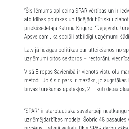
“Šis lēmums apliecina SPAR vērtības un ir ied
atbildības politikas un tādējādi būtiski uzlabo
priekšsēdētāja Katrīna Krīgere. “Dējējvistu tur
Apsveicami, ka sociāli atbildīgi uzņēmumi šādi
Latvijā līdzīgas politikas par atteikšanos no s
uzņēmumi citos sektoros – restorāni, viesnīca
Visā Eiropas Savienībā ir vienots vistu olu ma
metodi. Jo šis cipars ir mazāks, jo augstākas 
brīvās turēšanas apstākļos, 2 – kūtī dētas ola
“SPAR” ir starptautiska savstarpēji neatkarī
uzņēmējdarbības modeļa. Šobrīd 48 pasaules va
pircējus. Latvijā veikalu tīkls SPAR darbu sāka