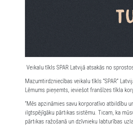
Veikalu tīkls SPAR Latvijā atsakās no sprostos
Mazumtirdzniecības veikalu tīkls “SPAR” Latvij
Lēmums pieņemts, ieviešot franšīzes tīkla korp
“Mēs apzināmies savu korporatīvo atbildību un
ilgtspējīgāku pārtikas sistēmu. Ticam, ka mūs
pārtikas ražošanā un dzīvnieku labturības uzl