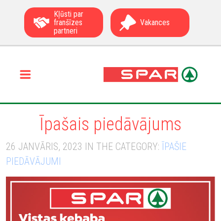
Kļūsti par
franšīzes
Vakances
partneri
Īpašais piedāvājums
26 JANVĀRIS, 2023 IN THE CATEGORY:
ĪPAŠIE
PIEDĀVĀJUMI